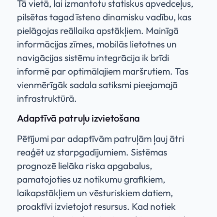
Tā vietā, lai izmantotu statiskus apvedceļus,
pilsētas tagad īsteno dinamisku vadību, kas
pielāgojas reāllaika apstākļiem. Mainīgā
informācijas zīmes, mobilās lietotnes un
navigācijas sistēmu integrācija ik brīdi
informē par optimālajiem maršrutiem. Tas
vienmērīgāk sadala satiksmi pieejamajā
infrastruktūrā.
Adaptīvā patruļu izvietošana
Pētījumi par adaptīvām patruļām ļauj ātri
reaģēt uz starpgadījumiem. Sistēmas
prognozē lielāka riska apgabalus,
pamatojoties uz notikumu grafikiem,
laikapstākļiem un vēsturiskiem datiem,
proaktīvi izvietojot resursus. Kad notiek