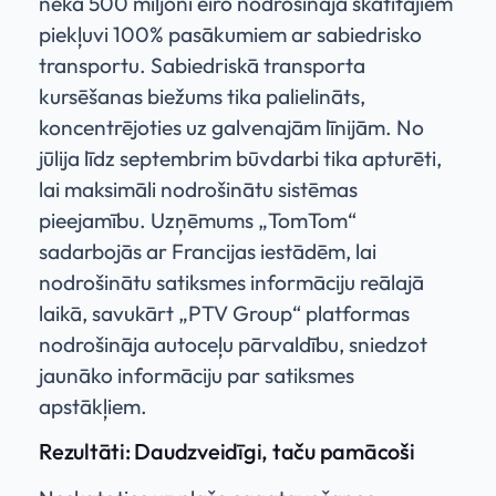
nekā 500 miljoni eiro nodrošināja skatītājiem
piekļuvi 100% pasākumiem ar sabiedrisko
transportu. Sabiedriskā transporta
kursēšanas biežums tika palielināts,
koncentrējoties uz galvenajām līnijām. No
jūlija līdz septembrim būvdarbi tika apturēti,
lai maksimāli nodrošinātu sistēmas
pieejamību. Uzņēmums „TomTom“
sadarbojās ar Francijas iestādēm, lai
nodrošinātu satiksmes informāciju reālajā
laikā, savukārt „PTV Group“ platformas
nodrošināja autoceļu pārvaldību, sniedzot
jaunāko informāciju par satiksmes
apstākļiem.
Rezultāti: Daudzveidīgi, taču pamācoši