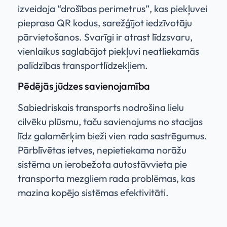
izveidoja “drošības perimetrus”, kas piekļuvei
pieprasa QR kodus, sarežģījot iedzīvotāju
pārvietošanos. Svarīgi ir atrast līdzsvaru,
vienlaikus saglabājot piekļuvi neatliekamās
palīdzības transportlīdzekļiem.
Pēdējās jūdzes savienojamība
Sabiedriskais transports nodrošina lielu
cilvēku plūsmu, taču savienojums no stacijas
līdz galamērķim bieži vien rada sastrēgumus.
Pārblīvētas ietves, nepietiekama norāžu
sistēma un ierobežota autostāvvieta pie
transporta mezgliem rada problēmas, kas
mazina kopējo sistēmas efektivitāti.