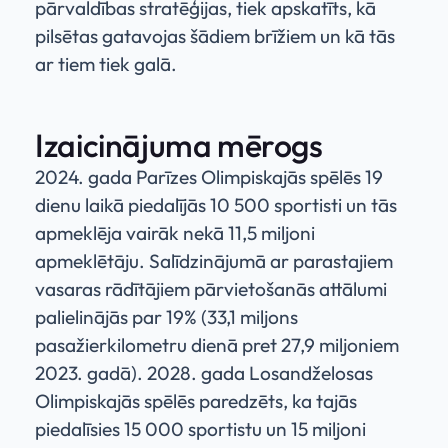
pārvaldības stratēģijas, tiek apskatīts, kā
pilsētas gatavojas šādiem brīžiem un kā tās
ar tiem tiek galā.
Izaicinājuma mērogs
2024. gada Parīzes Olimpiskajās spēlēs 19
dienu laikā piedalījās 10 500 sportisti un tās
apmeklēja vairāk nekā 11,5 miljoni
apmeklētāju. Salīdzinājumā ar parastajiem
vasaras rādītājiem pārvietošanās attālumi
palielinājās par 19% (33,1 miljons
pasažierkilometru dienā pret 27,9 miljoniem
2023. gadā). 2028. gada Losandželosas
Olimpiskajās spēlēs paredzēts, ka tajās
piedalīsies 15 000 sportistu un 15 miljoni