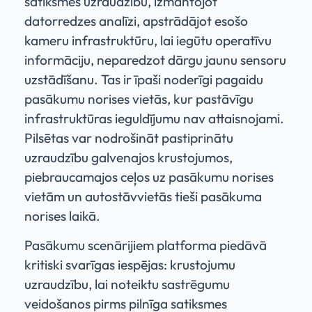
satiksmes uzraudzību, izmantojot
datorredzes analīzi, apstrādājot esošo
kameru infrastruktūru, lai iegūtu operatīvu
informāciju, neparedzot dārgu jaunu sensoru
uzstādīšanu. Tas ir īpaši noderīgi pagaidu
pasākumu norises vietās, kur pastāvīgu
infrastruktūras ieguldījumu nav attaisnojami.
Pilsētas var nodrošināt pastiprinātu
uzraudzību galvenajos krustojumos,
piebraucamajos ceļos uz pasākumu norises
vietām un autostāvvietās tieši pasākuma
norises laikā.
Pasākumu scenārijiem platforma piedāvā
kritiski svarīgas iespējas: krustojumu
uzraudzību, lai noteiktu sastrēgumu
veidošanos pirms pilnīga satiksmes