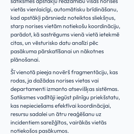
satiksmes apstākļu redzamību visās norises
vietās vienlaicīgi, automātisku brīdināšanu,
kad apstākļi pārsniedz noteiktos sliekšņus,
starp norises vietām notiekošu koordināciju,
parādot, kā sastrēgums vienā vietā ietekmē
citas, un vēsturisko datu analīzi pēc
pasākuma pārskatīšanai un nākotnes
plānošanai.
Šī vienotā pieeja novērš fragmentāciju, kas
rodas, ja dažādas norises vietas vai
departamenti izmanto atsevišķas sistēmas.
Satiksmes vadītāji iegūst pilnīgu priekšstatu,
kas nepieciešams efektīvai koordinācijai,
resursu sadalei un ātru reaģēšanu uz
incidentiem sarežģītos, vairākās vietās
notiekošos pasākumos.