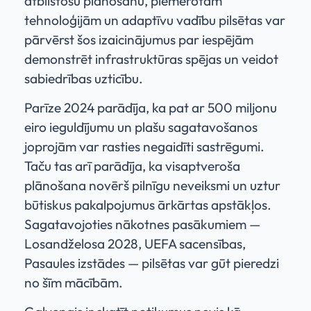
atbilstošu plānošanu, piemērotām
tehnoloģijām un adaptīvu vadību pilsētas var
pārvērst šos izaicinājumus par iespējām
demonstrēt infrastruktūras spējas un veidot
sabiedrības uzticību.
Parīze 2024 parādīja, ka pat ar 500 miljonu
eiro ieguldījumu un plašu sagatavošanos
joprojām var rasties negaidīti sastrēgumi.
Taču tas arī parādīja, ka visaptveroša
plānošana novērš pilnīgu neveiksmi un uztur
būtiskus pakalpojumus ārkārtas apstākļos.
Sagatavojoties nākotnes pasākumiem —
Losandželosa 2028, UEFA sacensības,
Pasaules izstādes — pilsētas var gūt pieredzi
no šīm mācībām.