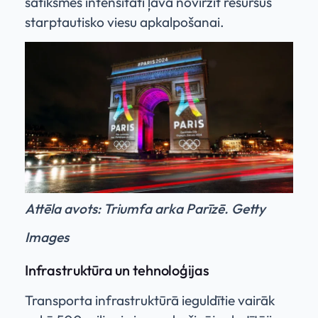
satiksmes intensitāti ļāva novirzīt resursus
starptautisko viesu apkalpošanai.
Attēla avots: Triumfa arka Parīzē. Getty
Images
Infrastruktūra un tehnoloģijas
Transporta infrastruktūrā ieguldītie vairāk