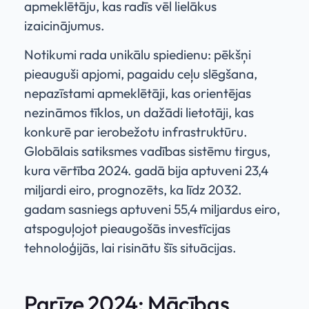
apmeklētāju, kas radīs vēl lielākus
izaicinājumus.
Notikumi rada unikālu spiedienu: pēkšņi
pieauguši apjomi, pagaidu ceļu slēgšana,
nepazīstami apmeklētāji, kas orientējas
nezināmos tīklos, un dažādi lietotāji, kas
konkurē par ierobežotu infrastruktūru.
Globālais satiksmes vadības sistēmu tirgus,
kura vērtība 2024. gadā bija aptuveni 23,4
miljardi eiro, prognozēts, ka līdz 2032.
gadam sasniegs aptuveni 55,4 miljardus eiro,
atspoguļojot pieaugošās investīcijas
tehnoloģijās, lai risinātu šīs situācijas.
Parīze 2024: Mācības