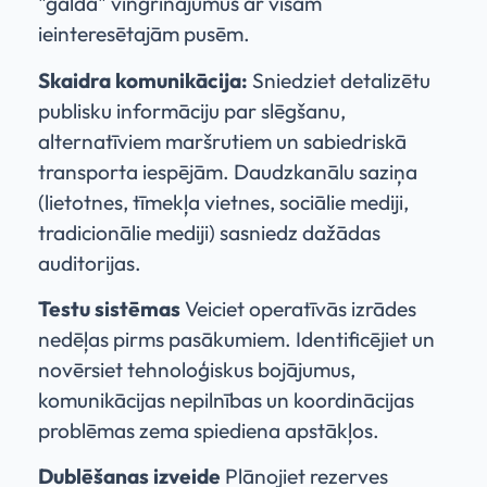
"galda" vingrinājumus ar visām
ieinteresētajām pusēm.
Skaidra komunikācija:
Sniedziet detalizētu
publisku informāciju par slēgšanu,
alternatīviem maršrutiem un sabiedriskā
transporta iespējām. Daudzkanālu saziņa
(lietotnes, tīmekļa vietnes, sociālie mediji,
tradicionālie mediji) sasniedz dažādas
auditorijas.
Testu sistēmas
Veiciet operatīvās izrādes
nedēļas pirms pasākumiem. Identificējiet un
novērsiet tehnoloģiskus bojājumus,
komunikācijas nepilnības un koordinācijas
problēmas zema spiediena apstākļos.
Dublēšanas izveide
Plānojiet rezerves