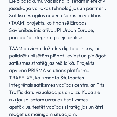
Lielo pasākumu vadīšanai pilsētām ir efektīvi
jāsaskaņo vairākas tehnoloģijas un partneri.
Satiksmes agilās novērtēšanas un vadības
(TAAM) projekts, ko finansē Eiropas
Savienības iniciatīva JPI Urban Europe,
parāda šo integrēto pieeju praksē.
TAAM apvieno dažādus digitālos rīkus, lai
palīdzētu pilsētām plānot, ieviest un pielāgot
satiksmes stratēģijas reāllaikā. Projekts
apvieno PRISMA solutions platformu
TRAFF-X®, ko izmanto Štutgartes
Integrētais satiksmes vadības centrs, ar Fits
Traffic datu vizualizācijas analīzi. Kopā šie
rīki ļauj pilsētām uzraudzīt satiksmes
apstākļus, testēt vadības stratēģijas un ātri
reaģēt uz mainīgām situācijām.