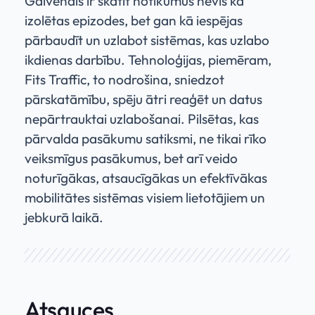
Galvenais ir skatīt notikumus nevis kā
izolētas epizodes, bet gan kā iespējas
pārbaudīt un uzlabot sistēmas, kas uzlabo
ikdienas darbību. Tehnoloģijas, piemēram,
Fits Traffic, to nodrošina, sniedzot
pārskatāmību, spēju ātri reaģēt un datus
nepārtrauktai uzlabošanai. Pilsētas, kas
pārvalda pasākumu satiksmi, ne tikai rīko
veiksmīgus pasākumus, bet arī veido
noturīgākas, atsaucīgākas un efektīvākas
mobilitātes sistēmas visiem lietotājiem un
jebkurā laikā.
Atsauces