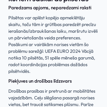
Paredzams apjoms, neparedzami raksti
Pilsētas var aplēst kopējo apmeklētāju
skaitu, taču tām ir grūtības paredzēt precīzu
ierašanās/izbraukšanas laiku, maršrutu izvēli
un pārvietošanās veida preferences.
Pasākumi ar vairākām norises vietām šo
problēmu sarežģī: UEFA EURO 2024 Vācijā
notika 10 pilsētās, 51 spēle mēneša garumā,
radot koordinācijas problēmas dažādos
pilsētvidēs.
Piekļuves un drošības līdzsvars
Drošības prasības ir pretrunā ar mobilitātes
vajadzībām. Ceļu slēgšana pasargā norises
vietas, bet traucē satiksmes plūsmu. Parīze