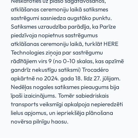
Neskatoties uz plašo sagatavošanos,
atklāšanas ceremoniju laikā satiksmes
sastrēgumi sasniedza augstāko punktu.
Satiksmes uzraudzība parādīja, ka Parīze
piedzīvoja nopietnus sastrēgumus
atklāšanas ceremoniju laikā, turklāt HERE
Technologies ziņoja par sastrēgumu
rādītājiem virs 9 (no 0-10 skalas, kas apzīmē
gandrīz nekustīgu satiksmi) Trocadéro
apkārtnē no 2024. gada 18. līdz 27. jūlijam.
Nedēļas nogales satiksmes pieaugums bija
īpaši izaicinājums. Tomēr sabiedriskais
transports veiksmīgi apkalpoja nepieredzēti
lielus apjomus, un iepriekšēja plānošana
novērsa pilnīgu haosu.