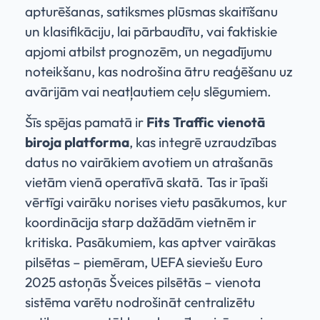
apturēšanas, satiksmes plūsmas skaitīšanu
un klasifikāciju, lai pārbaudītu, vai faktiskie
apjomi atbilst prognozēm, un negadījumu
noteikšanu, kas nodrošina ātru reaģēšanu uz
avārijām vai neatļautiem ceļu slēgumiem.
Šīs spējas pamatā ir
Fits Traffic vienotā
biroja platforma
, kas integrē uzraudzības
datus no vairākiem avotiem un atrašanās
vietām vienā operatīvā skatā. Tas ir īpaši
vērtīgi vairāku norises vietu pasākumos, kur
koordinācija starp dažādām vietnēm ir
kritiska. Pasākumiem, kas aptver vairākas
pilsētas – piemēram, UEFA sieviešu Euro
2025 astoņās Šveices pilsētās – vienota
sistēma varētu nodrošināt centralizētu