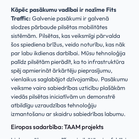
Kāpēc pasākumu vadībai ir nozīme Fits
Traffic:
Galvenie pasākumi ir galvenā
slodzes pārbaude pilsētas mobilitātes
sistēmām. Pilsētas, kas veiksmīgi pārvalda
šos spiediena brīžus, veido noturību, kas nāk
par labu ikdienas darbībai. Mūsu tehnoloģija
palīdz pilsētām pierādīt, ka to infrastruktūra
spēj apmierināt ārkārtēju pieprasījumu,
vienlaikus saglabājot dzīvojamību. Pasākumu
veiksme vairo sabiedrības uzticību plašākām
viedās pilsētas iniciatīvām un demonstrē
atbildīgu uzraudzības tehnoloģiju
izmantošanu ar skaidru sabiedrības labumu.
Eiropas sadarbība: TAAM projekts