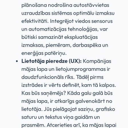
plānošana nodrošina autostāvvietas
uzraudzības sistēmas optimālu izmaksu
efektivitāti. Integrējot viedos sensorus
un automatizācijas tehnoloģijas, var
būtiski samazināt ekspluatācijas
izmaksas, piemēram, darbaspēka un
enerģijas patēriņu.
Lietotāja pieredze (UX):
Kompānijas
mājas lapa un lietojumprogrammas ir
daudzfunkcionāls rīks. Tādēļ pirms
izstrādes ir vērts definēt, kam tā kalpos.
Kas būs saņēmējs? Kāda galu galā būs
mājas lapa, ir atkarīgs galvenokārt no
lietotāja. Jūs pielāgojat saziņu, grafisko
saturu un tekstus viņa gaidām un
prasmēm. Atcerieties arī, ka mājas lapai