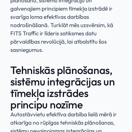
plānošanu, sistēmu integrāciju un
galvenajiem principiem tīmekļa izstrādē ir
svarīga loma efektīvas darbības
nodrošināšanā. Turklāt mēs uzsvērsim, kā
FITS Traffic ir līderis satiksmes datu
pārvaldības revolūcijā, lai atbalstītu šos
sasniegumus.
Tehniskās plānošanas,
sistēmu integrācijas un
tīmekļa izstrādes
principu nozīme
Autostāvvietu efektīva darbība lielā mērā ir
atkarīga no rūpīgas tehniskās plānošanas,
sistēmu nevainojamas integrācijas un