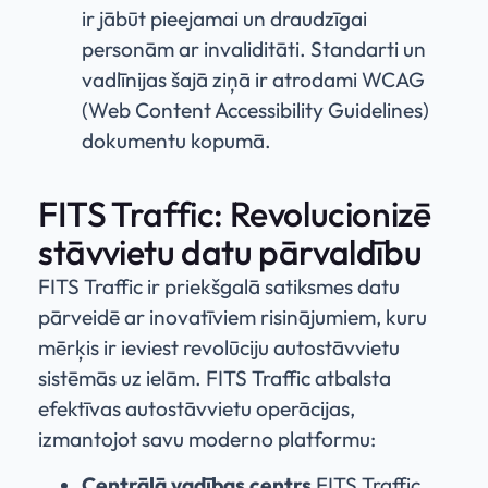
ir jābūt pieejamai un draudzīgai
personām ar invaliditāti. Standarti un
vadlīnijas šajā ziņā ir atrodami WCAG
(Web Content Accessibility Guidelines)
dokumentu kopumā.
FITS Traffic: Revolucionizē
stāvvietu datu pārvaldību
FITS Traffic ir priekšgalā satiksmes datu
pārveidē ar inovatīviem risinājumiem, kuru
mērķis ir ieviest revolūciju autostāvvietu
sistēmās uz ielām. FITS Traffic atbalsta
efektīvas autostāvvietu operācijas,
izmantojot savu moderno platformu:
Centrālā vadības centrs
FITS Traffic