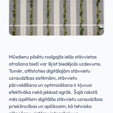
Mūsdienu pilsētu rosīgajās ielās stāvvietas
atrašana bieži var šķist biedējošs uzdevums.
Tomēr, attīstoties digitālajām stāvvietu
uzraudzības sistēmām, stāvvietu
pārvaldīšana un optimizēšana ir kļuvusi
efektīvāka nekā jebkad agrāk. Šajā rakstā
mēs izpētīsim digitālās stāvvietu uzraudzības
priekšrocības un aplūkosim, kā tehnisko