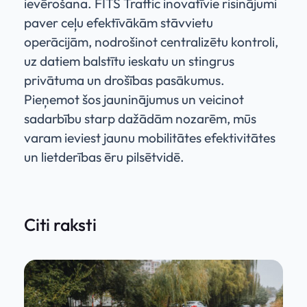
ievērošana. FITS Traffic inovatīvie risinājumi
paver ceļu efektīvākām stāvvietu
operācijām, nodrošinot centralizētu kontroli,
uz datiem balstītu ieskatu un stingrus
privātuma un drošības pasākumus.
Pieņemot šos jauninājumus un veicinot
sadarbību starp dažādām nozarēm, mūs
varam ieviest jaunu mobilitātes efektivitātes
un lietderības ēru pilsētvidē.
Citi raksti