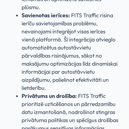
plūsmu.
Savienotas ierīces:
FITS Traffic risina
ierīču savietojamības problēmu,
nevainojami integrējot visas ierīces
vienā platformā. Šī integrācija atvieglo
automatizētus autostāvvietu
pārvaldības risinājumus, sākot no
maksājumu optimizācijas līdz dinamiskai
informācijai par autostāvvietu
aizpildījumu, palielinot efektivitāti un
lietderību.
Privātums un drošība:
FITS Traffic
prioritizē uzticēšanos un pārredzamību
datu izmantošanā, nodrošinot stingras
privātuma politikas un spēcīgus drošības
pasākumus sensitīvas informācijas