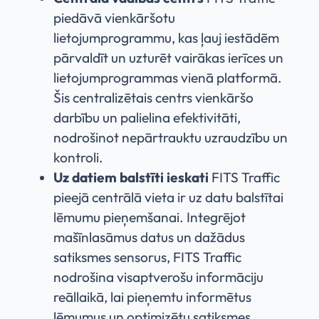
piedāvā vienkāršotu
lietojumprogrammu, kas ļauj iestādēm
pārvaldīt un uzturēt vairākas ierīces un
lietojumprogrammas vienā platformā.
Šis centralizētais centrs vienkāršo
darbību un palielina efektivitāti,
nodrošinot nepārtrauktu uzraudzību un
kontroli.
Uz datiem balstīti ieskati
FITS Traffic
pieejā centrālā vieta ir uz datu balstītai
lēmumu pieņemšanai. Integrējot
mašīnlasāmus datus un dažādus
satiksmes sensorus, FITS Traffic
nodrošina visaptverošu informāciju
reāllaikā, lai pieņemtu informētus
lēmumus un optimizētu satiksmes