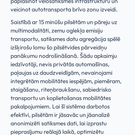
paplašinot velosatiksmes infrastruktūru un
veicinot autotransporta brīvo zonu izveidi.
Saistībā ar 15 minūšu pilsētām un pāreju uz
multimodalitāti, zemu oglekļa emisiju
transportu, satiksmes datu agregācija spēlē
izšķirošu lomu šo pilsētvides pārveidņu
panākumu nodrošināšanā. Šādu apkaimju
iedzīvotāji, nevis privātās automašīnas,
paļaujas uz daudzveidīgām, nevainojami
integrētām mobilitātes iespējām, piemēram,
staigāšanu, riteņbraukšanu, sabiedrisko
transportu un koplietošanas mobilitātes
pakalpojumiem. Lai šī sistēma darbotos
efektīvi, pilsētām ir jāsavāc un jāanalizē
anonimizēti satiksmes dati, lai izprastu
pieprasījumu reālajā laikā, optimizētu