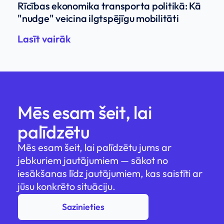
Rīcības ekonomika transporta politikā: Kā
"nudge" veicina ilgtspējīgu mobilitāti
Lasīt vairāk
Mēs esam šeit, lai
palīdzētu
Mēs esam šeit, lai palīdzētu jums ar
jebkuriem jautājumiem — sākot no
iesākšanas līdz jautājumiem, kas saistīti ar
jūsu konkrēto situāciju.
Sazinieties