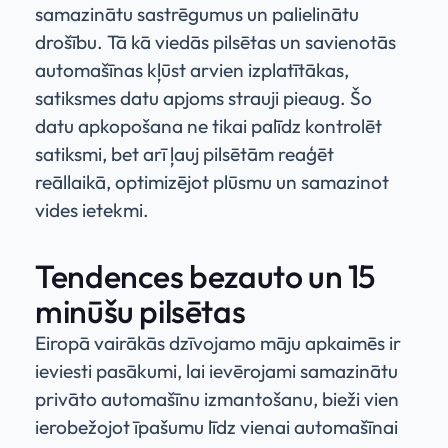
samazinātu sastrēgumus un palielinātu
drošību. Tā kā viedās pilsētas un savienotās
automašīnas kļūst arvien izplatītākas,
satiksmes datu apjoms strauji pieaug. Šo
datu apkopošana ne tikai palīdz kontrolēt
satiksmi, bet arī ļauj pilsētām reaģēt
reāllaikā, optimizējot plūsmu un samazinot
vides ietekmi.
Tendences bezauto un 15
minūšu pilsētas
Eiropā vairākās dzīvojamo māju apkaimēs ir
ieviesti pasākumi, lai ievērojami samazinātu
privāto automašīnu izmantošanu, bieži vien
ierobežojot īpašumu līdz vienai automašīnai