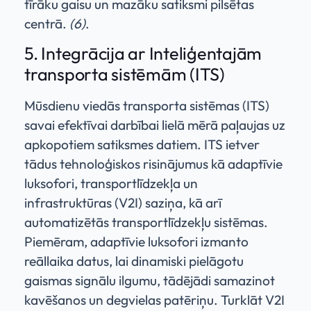
tīrāku gaisu un mazāku satiksmi pilsētas
centrā.
(6)
.
5. Integrācija ar Inteliģentajām
transporta sistēmām (ITS)
Mūsdienu viedās transporta sistēmas (ITS)
savai efektīvai darbībai lielā mērā paļaujas uz
apkopotiem satiksmes datiem. ITS ietver
tādus tehnoloģiskos risinājumus kā adaptīvie
luksofori, transportlīdzekļa un
infrastruktūras (V2I) saziņa, kā arī
automatizētās transportlīdzekļu sistēmas.
Piemēram, adaptīvie luksofori izmanto
reāllaika datus, lai dinamiski pielāgotu
gaismas signālu ilgumu, tādējādi samazinot
kavēšanos un degvielas patēriņu. Turklāt V2I