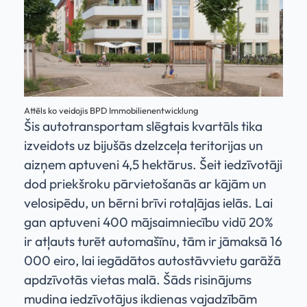
Attēls ko veidojis BPD Immobilienentwicklung
Šis autotransportam slēgtais kvartāls tika
izveidots uz bijušās dzelzceļa teritorijas un
aizņem aptuveni 4,5 hektārus. Šeit iedzīvotāji
dod priekšroku pārvietošanās ar kājām un
velosipēdu, un bērni brīvi rotaļājas ielās. Lai
gan aptuveni 400 mājsaimniecību vidū 20%
ir atļauts turēt automašīnu, tām ir jāmaksā 16
000 eiro, lai iegādātos autostāvvietu garāžā
apdzīvotās vietas malā. Šāds risinājums
mudina iedzīvotājus ikdienas vajadzībām