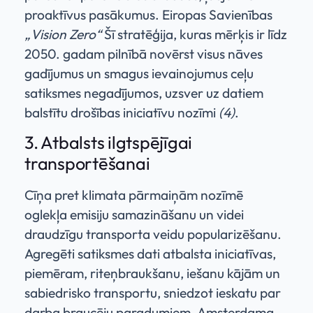
proaktīvus pasākumus. Eiropas Savienības
„Vision Zero“
Šī stratēģija, kuras mērķis ir līdz
2050. gadam pilnībā novērst visus nāves
gadījumus un smagus ievainojumus ceļu
satiksmes negadījumos, uzsver uz datiem
balstītu drošības iniciatīvu nozīmi
(4)
.
3. Atbalsts ilgtspējīgai
transportēšanai
Cīņa pret klimata pārmaiņām nozīmē
oglekļa emisiju samazināšanu un videi
draudzīgu transporta veidu popularizēšanu.
Agregēti satiksmes dati atbalsta iniciatīvas,
piemēram, riteņbraukšanu, iešanu kājām un
sabiedrisko transportu, sniedzot ieskatu par
darba braucēju paradumiem. Amsterdama,