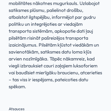
mobilitātes nākotnes mugurkauls. Uzlabojot
satiksmes plūsmu, palielinot drošību,
atbalstot ilgtspējību, informējot par gudru
politiku un integrējoties ar viedajām
transporta sistēmām, apkopotie dati ļauj
pilsētām risināt pašreizējos transporta
izaicinājumus. Pilsētām kļūstot viedākām un
savienotākām, satiksmes datu loma kļūs
arvien nozīmīgāka. Tāpēc nākamreiz, kad
viegli izbrauksiet cauri zaļajiem luksoforiem
vai baudīsiet mierīgāku braucienu, atcerieties
– tas viss ir iespējams, pateicoties datu
spēkam.
Atsauces