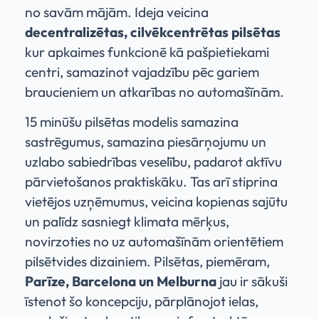
no savām mājām. Ideja veicina
decentralizētas, cilvēkcentrētas pilsētas
kur apkaimes funkcionē kā pašpietiekami
centri, samazinot vajadzību pēc gariem
braucieniem un atkarības no automašīnām.
15 minūšu pilsētas modelis samazina
sastrēgumus, samazina piesārņojumu un
uzlabo sabiedrības veselību, padarot aktīvu
pārvietošanos praktiskāku. Tas arī stiprina
vietējos uzņēmumus, veicina kopienas sajūtu
un palīdz sasniegt klimata mērķus,
novirzoties no uz automašīnām orientētiem
pilsētvides dizainiem. Pilsētas, piemēram,
Parīze, Barcelona un Melburna
jau ir sākuši
īstenot šo koncepciju, pārplānojot ielas,