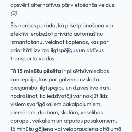
apsvērt alternatīvus pārvietošanās veidus.
(2)
Šīs norises parāda, kā pilsētplānošana var
efektīvi ierobežot privāto automašīnu
izmantošanu, veicinot kopienas, kas par
prioritāti izvirza ilgtspējīgus un aktīvus
transporta veidus.
Tā
15 minūšu pilsēta
ir pilsētbūvniecības
koncepcija, kas par galveno uzskata
pieejamību, ilgtspējību un dzīves kvalitāti,
nodrošinot, ka iedzīvotāji var nokļūt līdz
visiem svarīgākajiem pakalpojumiem,
piemēram, darbam, skolām, veselības
aprūpei, veikaliem un atpūtas pasākumiem,
15 minūšu gājiena vai velobrauciena attālumā