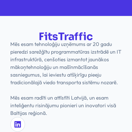
Mēs esam tehnoloģiju uzņēmums ar 20 gadu
pieredzi sarežģītu programmatūras izstrādē un IT
infrastruktūrā, cenšoties izmantot jaunākos
mākoņtehnoloģiju un mašīnmācīšanās
sasniegumus, lai ieviestu atšķirīgu pieeju
tradicionālajā viedo transporta sistēmu nozarē.
Mēs esam radīti un attīstīti Latvijā, un esam
inteliģentu risinājumu pionieri un inovatori visā
Baltijas reģionā.