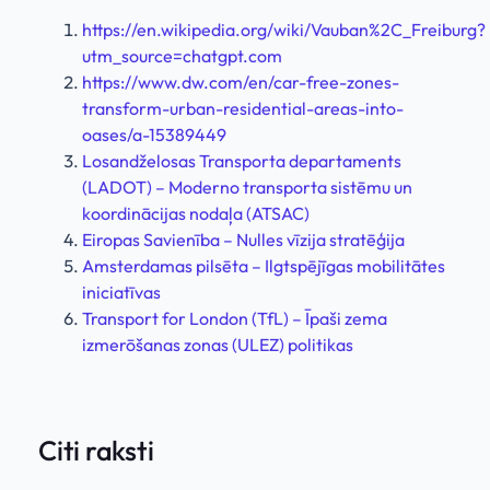
https://en.wikipedia.org/wiki/Vauban%2C_Freiburg?
utm_source=chatgpt.com
https://www.dw.com/en/car-free-zones-
transform-urban-residential-areas-into-
oases/a-15389449
Losandželosas Transporta departaments
(LADOT) – Moderno transporta sistēmu un
koordinācijas nodaļa (ATSAC)
Eiropas Savienība – Nulles vīzija stratēģija
Amsterdamas pilsēta – Ilgtspējīgas mobilitātes
iniciatīvas
Transport for London (TfL) – Īpaši zema
izmerōšanas zonas (ULEZ) politikas
Citi raksti