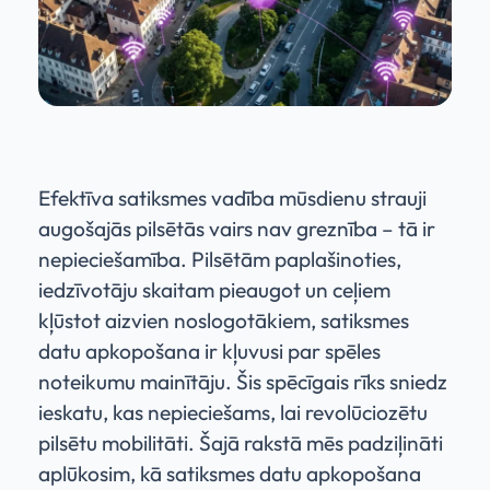
Efektīva satiksmes vadība mūsdienu strauji
augošajās pilsētās vairs nav greznība – tā ir
nepieciešamība. Pilsētām paplašinoties,
iedzīvotāju skaitam pieaugot un ceļiem
kļūstot aizvien noslogotākiem, satiksmes
datu apkopošana ir kļuvusi par spēles
noteikumu mainītāju. Šis spēcīgais rīks sniedz
ieskatu, kas nepieciešams, lai revolūciozētu
pilsētu mobilitāti. Šajā rakstā mēs padziļināti
aplūkosim, kā satiksmes datu apkopošana