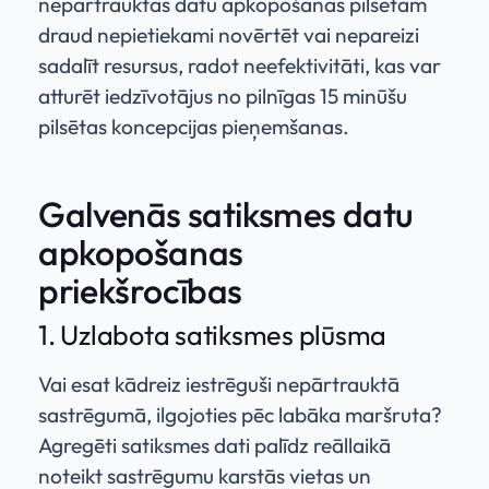
nepārtrauktas datu apkopošanas pilsētām
draud nepietiekami novērtēt vai nepareizi
sadalīt resursus, radot neefektivitāti, kas var
atturēt iedzīvotājus no pilnīgas 15 minūšu
pilsētas koncepcijas pieņemšanas.
Galvenās satiksmes datu
apkopošanas
priekšrocības
1. Uzlabota satiksmes plūsma
Vai esat kādreiz iestrēguši nepārtrauktā
sastrēgumā, ilgojoties pēc labāka maršruta?
Agregēti satiksmes dati palīdz reāllaikā
noteikt sastrēgumu karstās vietas un