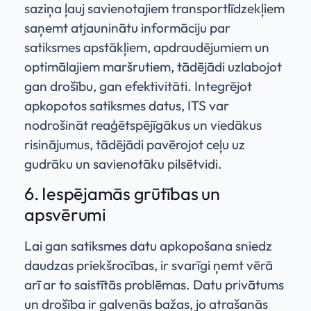
saziņa ļauj savienotajiem transportlīdzekļiem
saņemt atjauninātu informāciju par
satiksmes apstākļiem, apdraudējumiem un
optimālajiem maršrutiem, tādējādi uzlabojot
gan drošību, gan efektivitāti. Integrējot
apkopotos satiksmes datus, ITS var
nodrošināt reaģētspējīgākus un viedākus
risinājumus, tādējādi pavērojot ceļu uz
gudrāku un savienotāku pilsētvidi.
6. Iespējamās grūtības un
apsvērumi
Lai gan satiksmes datu apkopošana sniedz
daudzas priekšrocības, ir svarīgi ņemt vērā
arī ar to saistītās problēmas. Datu privātums
un drošība ir galvenās bažas, jo atrašanās