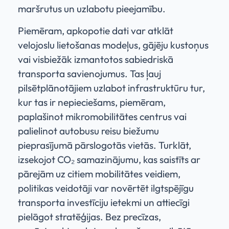
maršrutus un uzlabotu pieejamību.
Piemēram, apkopotie dati var atklāt
velojoslu lietošanas modeļus, gājēju kustoņus
vai visbiežāk izmantotos sabiedriskā
transporta savienojumus. Tas ļauj
pilsētplānotājiem uzlabot infrastruktūru tur,
kur tas ir nepieciešams, piemēram,
paplašinot mikromobilitātes centrus vai
palielinot autobusu reisu biežumu
pieprasījumā pārslogotās vietās. Turklāt,
izsekojot CO₂ samazinājumu, kas saistīts ar
pārejām uz citiem mobilitātes veidiem,
politikas veidotāji var novērtēt ilgtspējīgu
transporta investīciju ietekmi un attiecīgi
pielāgot stratēģijas. Bez precīzas,