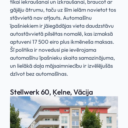
tikai iekraušanai un izkraušanai, braucot ar
gājēju ātrumu, taču uz šīm ielām novietot tos
stāvvietā nav atļauts. Automašīnu
īpašniekiem ir jāiegādājas vieta daudzstāvu
autostāvvietā pilsētas nomalē, kas izmaksā
aptuveni 17 500 eiro plus ikmēneša maksas.
Šī politika ir novedusi pie ievērojama
automašīnu īpašnieku skaita samazinājuma,
un lielākā daļa mājsaimniecību ir izvēlējušās
dzīvot bez automašīnas.
Stellwerk 60, Ķelne, Vācija