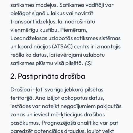
satiksmes modeļus. Satiksmes vadītāji var
pielāgot signālu laikus vai novirzīt
transportlīdzekļus, lai nodrošinātu
vienmērīgu kustību. Piemēram,
Losandželosas uzlabotās satiksmes sistēmas
un koordinācijas (ATSAC) centrs ir izmantojis
reāllaika datus, lai ievērojami uzlabotu
satiksmes plūsmu visā pilsētā.
(3)
.
2. Pastiprināta drošība
Drošība ir ļoti svarīga jebkurā pilsētas
teritorijā. Analizējot apkopotus datus,
iestādes var noteikt negadījumiem pakļautās
zonas un ieviest mērķtiecīgus drošības
pasākumus. Prognozējošā analītika var pat
paredzēt potenciālos draudus, ļaujot veikt