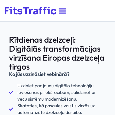
Rītdienas dzelzceļi:
Digitālās transformācijas
virzīšana Eiropas dzelzceļa
tirgos
Ko jūs uzzināsiet vebinārā?
Uzziniet par jaunu digitālo tehnoloģiju
ieviešanas priekšrocībām, salīdzinot ar
vecu sistēmu modernizēšanu.
Skataties, kā pasaules valstis virzās uz
automatizētu dzelzceļa darbību.