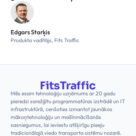
Edgars Starķis
Produkta vadītājs, Fits Traffic
Mēs esam tehnoloģiju uzņēmums ar 20 gadu
pieredzi sarežģītu programmatūras izstrādē un IT
infrastruktūrā, cenšoties izmantot jaunākos
mākoņtehnoloģiju un mašīnmācīšanās
sasniegumus, lai ieviestu atšķirīgu pieeju
tradicionālajā viedo transporta sistēmu nozarē.