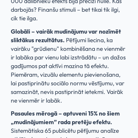
000 dalībnieku efekts bija precīzi nulle. Kas
darbojās? Finanšu stimuli – bet tikai tik ilgi,
cik tie ilga.
Globāli – vairāk mudinājumu var nozīmēt
sliktākus rezultātus.
Pētījumi liecina, ka
vairāku "grūdienu" kombinēšana ne vienmēr
ir labāka par vienu labi izstrādātu – un dažos
gadījumos pat aktīvi mazina tā efektu.
Piemēram, vizuālu elementu pievienošana,
lai pastiprinātu sociālo normu vēstījumu, var
samazināt, nevis pastiprināt ietekmi. Vairāk
ne vienmēr ir labāk.
Pasaules mērogā – aptuveni 15% no šiem
„mudinājumiem” rada pretēju efektu.
Sistemātiska 65 publicētu pētījumu analīze