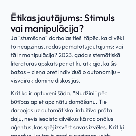
Ētikas jautājums: Stimuls
vai manipulācija?
Ja "stumšana" darbojas tieši tāpēc, ka cilvēki
to neapzinās, rodas pamatots jautājums: vai
tā ir manipulācija? 2023. gada sistemātiskā
literatūras apskats par ētiku atklāja, ka šīs
bažas – cieņa pret individuālo autonomiju –
visvairāk dominē diskusijās.
Kritika ir aptuveni šāda. "Nudžini" pēc
būtības apiet apzinātu domāšanu. Tie
darbojas uz automātisko, intuitīvo prāta
daļu, nevis iesaista cilvēkus kā racionālus
aģentus, kas spēj izsvērt savas izvēles. Kritiķi
apgalvo, ka tas ir smalks necieņas veids –