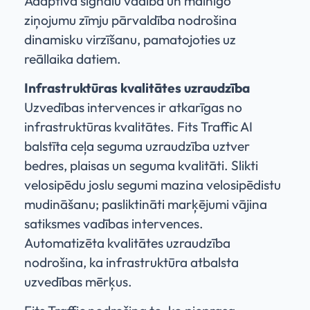
Adaptīvā signālu vadība un mainīgo
ziņojumu zīmju pārvaldība nodrošina
dinamisku virzīšanu, pamatojoties uz
reāllaika datiem.
Infrastruktūras kvalitātes uzraudzība
Uzvedības intervences ir atkarīgas no
infrastruktūras kvalitātes. Fits Traffic AI
balstīta ceļa seguma uzraudzība uztver
bedres, plaisas un seguma kvalitāti. Slikti
velosipēdu joslu segumi mazina velosipēdistu
mudināšanu; pasliktināti marķējumi vājina
satiksmes vadības intervences.
Automatizēta kvalitātes uzraudzība
nodrošina, ka infrastruktūra atbalsta
uzvedības mērķus.