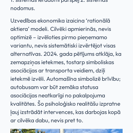
nodomus.
Uzvedības ekonomika izaicina ‘rationālā
aktiera’ modeli. Cilvēki apmierinās, nevis
optimizē – izvēloties pirmo pieņemamo
variantu, nevis sistemātiski izvērtējot visas
alternatīvas. 2024. gada pētījums atklāja, ka
zemapziņas ietekmes, tostarp simboliskas
asociācijas ar transporta veidiem, dziļi
ietekmē izvēli. Automašīna simbolizē brīvību;
autobusam var būt zemāka statusa
asociācijas neatkarīgi no pakalpojuma
kvalitātes. Šo psiholoģisko realitāšu izpratne
ļauj izstrādāt intervences, kas darbojas kopā
ar cilvēka dabu, nevis pret to.