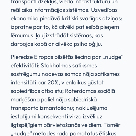
transportlīdzekļus, viedo infrastruktūru un
reāllaika informācijas sistēmas. Uzvedības
ekonomika piedāvā kritiski svarīgas atziņas:
izpratne par to, kā cilvēki patiesībā pieņem
lēmumus, ļauj izstrādāt sistēmas, kas
darbojas kopā ar cilvēka psiholoģiju.
Pieredze Eiropas pilsētās liecina par „nudge“
efektivitāti: Stokholmas satiksmes
sastrēgumu nodevas samazināja satiksmes
intensitāti par 20%, vienlaikus gūstot
sabiedrības atbalstu; Roterdamas sociālā
marķēšana palielināja sabiedriskā
transporta izmantošanu; noklusējuma
iestatījumi konsekventi virza izvēli uz
ilgtspējīgiem pārvietošanās veidiem. Tomēr
„nudge“ metodes rada pamatotus ētiskus