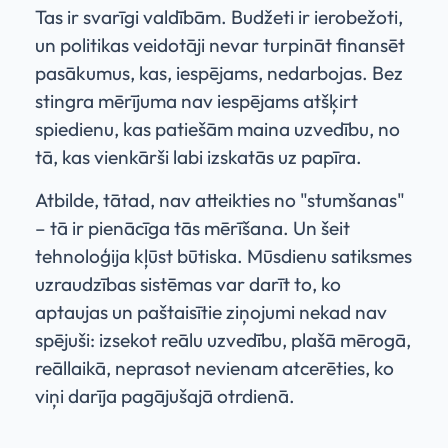
Tas ir svarīgi valdībām. Budžeti ir ierobežoti,
un politikas veidotāji nevar turpināt finansēt
pasākumus, kas, iespējams, nedarbojas. Bez
stingra mērījuma nav iespējams atšķirt
spiedienu, kas patiešām maina uzvedību, no
tā, kas vienkārši labi izskatās uz papīra.
Atbilde, tātad, nav atteikties no "stumšanas"
– tā ir pienācīga tās mērīšana. Un šeit
tehnoloģija kļūst būtiska. Mūsdienu satiksmes
uzraudzības sistēmas var darīt to, ko
aptaujas un paštaisītie ziņojumi nekad nav
spējuši: izsekot reālu uzvedību, plašā mērogā,
reāllaikā, neprasot nevienam atcerēties, ko
viņi darīja pagājušajā otrdienā.