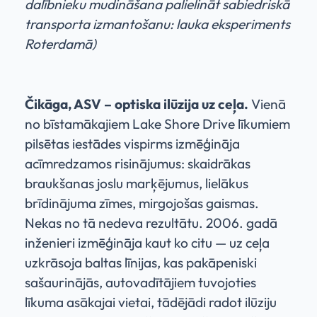
dalībnieku mudināšana palielināt sabiedriskā
transporta izmantošanu: lauka eksperiments
Roterdamā)
Čikāga, ASV – optiska ilūzija uz ceļa.
Vienā
no bīstamākajiem Lake Shore Drive līkumiem
pilsētas iestādes vispirms izmēģināja
acīmredzamos risinājumus: skaidrākas
braukšanas joslu marķējumus, lielākus
brīdinājuma zīmes, mirgojošas gaismas.
Nekas no tā nedeva rezultātu. 2006. gadā
inženieri izmēģināja kaut ko citu — uz ceļa
uzkrāsoja baltas līnijas, kas pakāpeniski
sašaurinājās, autovadītājiem tuvojoties
līkuma asākajai vietai, tādējādi radot ilūziju