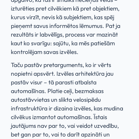
izturēties pret cilvēkiem kā pret objektiem,
kurus virzīt, nevis kā subjektiem, kas spēj
pieņemt savus informētos lēmumus. Pat ja
rezultāts ir labvēlīgs, process var mazināt
kaut ko svarīgu: sajūtu, ka mēs patiešām
kontrolējam savas izvēles.
Taču pastāv pretarguments, ko ir vērts
nopietni apsvērt. Izvēles arhitektūra jau
pastāv visur – tā parasti atbalsta
automašīnas. Platie ceļi, bezmaksas
autostāvvietas un slikta velosipēdu
infrastruktūra ir dizaina izvēles, kas mudina
cilvēkus izmantot automašīnas. Īstais
jautājums nav par to, vai veidot uzvedību,
bet gan par to, vai to darīt apzināti un