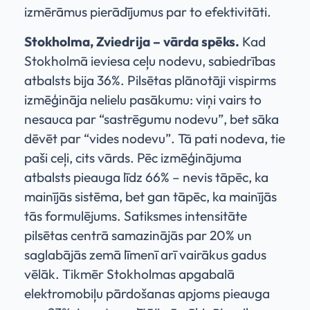
izmērāmus pierādījumus par to efektivitāti.
Stokholma, Zviedrija – vārda spēks.
Kad
Stokholmā ieviesa ceļu nodevu, sabiedrības
atbalsts bija 36%. Pilsētas plānotāji vispirms
izmēģināja nelielu pasākumu: viņi vairs to
nesauca par “sastrēgumu nodevu”, bet sāka
dēvēt par “vides nodevu”. Tā pati nodeva, tie
paši ceļi, cits vārds. Pēc izmēģinājuma
atbalsts pieauga līdz 66% – nevis tāpēc, ka
mainījās sistēma, bet gan tāpēc, ka mainījās
tās formulējums. Satiksmes intensitāte
pilsētas centrā samazinājās par 20% un
saglabājās zemā līmenī arī vairākus gadus
vēlāk. Tikmēr Stokholmas apgabalā
elektromobiļu pārdošanas apjoms pieauga