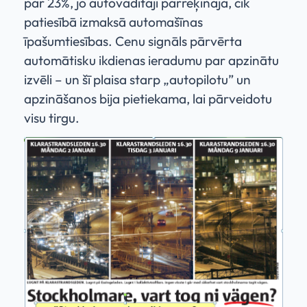
par 23%, jo autovadītāji pārrēķināja, cik
patiesībā izmaksā automašīnas
īpašumtiesības. Cenu signāls pārvērta
automātisku ikdienas ieradumu par apzinātu
izvēli – un šī plaisa starp „autopilotu” un
apzināšanos bija pietiekama, lai pārveidotu
visu tirgu.