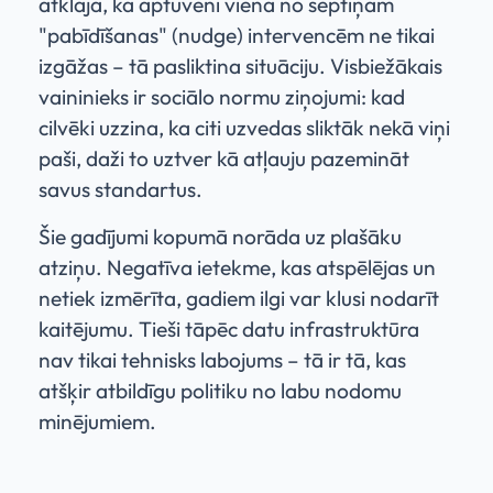
atklāja, ka aptuveni viena no septiņām
"pabīdīšanas" (nudge) intervencēm ne tikai
izgāžas – tā pasliktina situāciju. Visbiežākais
vaininieks ir sociālo normu ziņojumi: kad
cilvēki uzzina, ka citi uzvedas sliktāk nekā viņi
paši, daži to uztver kā atļauju pazemināt
savus standartus.
Šie gadījumi kopumā norāda uz plašāku
atziņu. Negatīva ietekme, kas atspēlējas un
netiek izmērīta, gadiem ilgi var klusi nodarīt
kaitējumu. Tieši tāpēc datu infrastruktūra
nav tikai tehnisks labojums – tā ir tā, kas
atšķir atbildīgu politiku no labu nodomu
minējumiem.