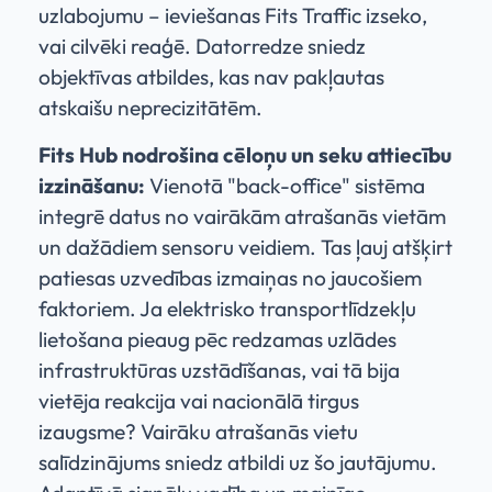
uzlabojumu – ieviešanas Fits Traffic izseko,
vai cilvēki reaģē. Datorredze sniedz
objektīvas atbildes, kas nav pakļautas
atskaišu neprecizitātēm.
Fits Hub nodrošina cēloņu un seku attiecību
izzināšanu:
Vienotā "back-office" sistēma
integrē datus no vairākām atrašanās vietām
un dažādiem sensoru veidiem. Tas ļauj atšķirt
patiesas uzvedības izmaiņas no jaucošiem
faktoriem. Ja elektrisko transportlīdzekļu
lietošana pieaug pēc redzamas uzlādes
infrastruktūras uzstādīšanas, vai tā bija
vietēja reakcija vai nacionālā tirgus
izaugsme? Vairāku atrašanās vietu
salīdzinājums sniedz atbildi uz šo jautājumu.