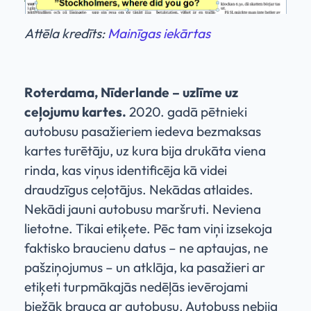
Attēla kredīts:
Mainīgas iekārtas
Roterdama, Nīderlande – uzlīme uz
ceļojumu kartes.
2020. gadā pētnieki
autobusu pasažieriem iedeva bezmaksas
kartes turētāju, uz kura bija drukāta viena
rinda, kas viņus identificēja kā videi
draudzīgus ceļotājus. Nekādas atlaides.
Nekādi jauni autobusu maršruti. Neviena
lietotne. Tikai etiķete. Pēc tam viņi izsekoja
faktisko braucienu datus – ne aptaujas, ne
pašziņojumus – un atklāja, ka pasažieri ar
etiķeti turpmākajās nedēļās ievērojami
biežāk brauca ar autobusu. Autobuss nebija