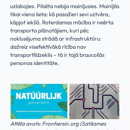
uzlabojies. Pilsēta nebija mainījusies. Mainījās
tikai viena lieta: kā pasažieri sevi uztvēra,
kāpjot iekšā. Roterdamas mācība ir neērta
transporta plānotājiem, kuri pēc
noklusējuma strādā ar infrastruktūru:
dažreiz visefektīvākā rīcība nav
transportlīdzeklis – tā ir tajā braucošās
personas identitāte.
Attēla avots: Frontiersin.org (Satiksmes