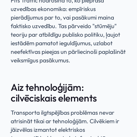
Fits Traffic nodrošina to, ko pieprasa
uzvedības ekonomika: empīriskus
pierādījumus par to, vai pasākumi maina
faktisko uzvedību. Tas pārveido "stūmēju"
teoriju par atbildīgu publisko politiku, ļaujot
iestādēm pamatot ieguldījumus, uzlabot
neefektīvas pieejas un pārliecinoši paplašināt
veiksmīgus pasākumus.
Aiz tehnoloģijām:
cilvēciskais elements
Transporta ilgtspējības problēmas nevar
atrisināt tikai ar tehnoloģijām. Cilvēkiem ir
jāizvēlas izmantot elektriskos