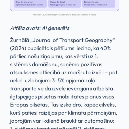
Attēla avots: AI ģenerēts
Žurnālā „Journal of Transport Geography“
(2024) publicētais pētījums liecina, ka 40%
pārliecinošu ziņojumu, kas vērsti uz 1.
sistēmas domāšanu, saņēma pozitīvas
atsauksmes attiecībā uz maršruta izvēli – pat
nelieli uzlabojumi 3–5% apjomā zaļā
transporta veida izvēlē ievērojami atbalsta
ilgtspējīgas pilsētas mobilitātes plānus visās
Eiropas pilsētās. Tas izskaidro, kāpēc cilvēks,
kurš patiesi raizējas par klimata pārmaiņām,
joprojām var ikdienā braukt ar automašīnu:
1. sistēmas ieradumi pārspēj 2. sistēmas