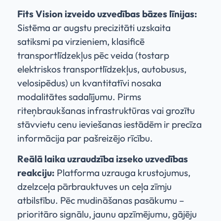
Fits Vision izveido uzvedības bāzes līnijas:
Sistēma ar augstu precizitāti uzskaita
satiksmi pa virzieniem, klasificē
transportlīdzekļus pēc veida (tostarp
elektriskos transportlīdzekļus, autobusus,
velosipēdus) un kvantitatīvi nosaka
modalitātes sadalījumu. Pirms
riteņbraukšanas infrastruktūras vai grozītu
stāvvietu cenu ieviešanas iestādēm ir precīza
informācija par pašreizējo rīcību.
Reālā laika uzraudzība izseko uzvedības
reakciju:
Platforma uzrauga krustojumus,
dzelzceļa pārbrauktuves un ceļa zīmju
atbilstību. Pēc mudināšanas pasākumu –
prioritāro signālu, jaunu apzīmējumu, gājēju