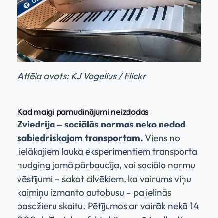
Attēla avots: KJ Vogelius / Flickr
Kad maigi pamudinājumi neizdodas
Zviedrija – sociālās normas neko nedod
sabiedriskajam transportam.
Viens no
lielākajiem lauka eksperimentiem transporta
nudging jomā pārbaudīja, vai sociālo normu
vēstījumi – sakot cilvēkiem, ka vairums viņu
kaimiņu izmanto autobusu – palielinās
pasažieru skaitu. Pētījumos ar vairāk nekā 14