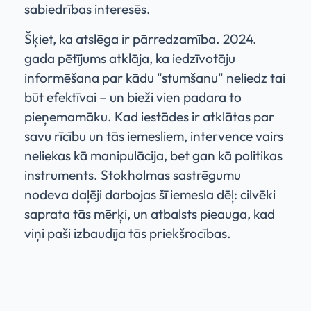
sabiedrības interesēs.
Šķiet, ka atslēga ir pārredzamība. 2024.
gada pētījums atklāja, ka iedzīvotāju
informēšana par kādu "stumšanu" neliedz tai
būt efektīvai – un bieži vien padara to
pieņemamāku. Kad iestādes ir atklātas par
savu rīcību un tās iemesliem, intervence vairs
neliekas kā manipulācija, bet gan kā politikas
instruments. Stokholmas sastrēgumu
nodeva daļēji darbojas šī iemesla dēļ: cilvēki
saprata tās mērķi, un atbalsts pieauga, kad
viņi paši izbaudīja tās priekšrocības.