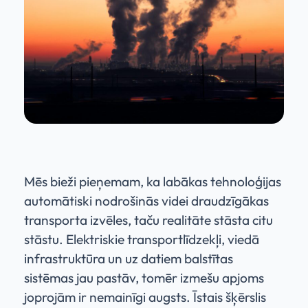
Mēs bieži pieņemam, ka labākas tehnoloģijas
automātiski nodrošinās videi draudzīgākas
transporta izvēles, taču realitāte stāsta citu
stāstu. Elektriskie transportlīdzekļi, viedā
infrastruktūra un uz datiem balstītas
sistēmas jau pastāv, tomēr izmešu apjoms
joprojām ir nemainīgi augsts. Īstais šķērslis