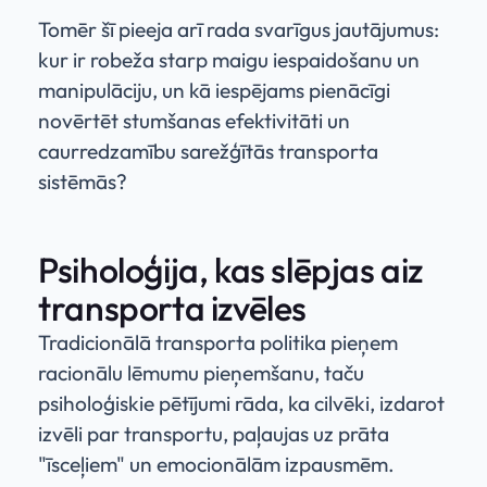
Tomēr šī pieeja arī rada svarīgus jautājumus:
kur ir robeža starp maigu iespaidošanu un
manipulāciju, un kā iespējams pienācīgi
novērtēt stumšanas efektivitāti un
caurredzamību sarežģītās transporta
sistēmās?
Psiholoģija, kas slēpjas aiz
transporta izvēles
Tradicionālā transporta politika pieņem
racionālu lēmumu pieņemšanu, taču
psiholoģiskie pētījumi rāda, ka cilvēki, izdarot
izvēli par transportu, paļaujas uz prāta
"īsceļiem" un emocionālām izpausmēm.