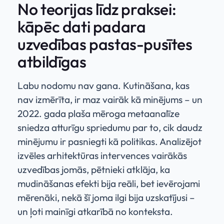
No teorijas līdz praksei:
kāpēc dati padara
uzvedības pastas-pusītes
atbildīgas
Labu nodomu nav gana. Kutināšana, kas
nav izmērīta, ir maz vairāk kā minējums – un
2022. gada plaša mēroga metaanalīze
sniedza atturīgu spriedumu par to, cik daudz
minējumu ir pasniegti kā politikas. Analizējot
izvēles arhitektūras intervences vairākās
uzvedības jomās, pētnieki atklāja, ka
mudināšanas efekti bija reāli, bet ievērojami
mērenāki, nekā šī joma ilgi bija uzskatījusi –
un ļoti mainīgi atkarībā no konteksta.