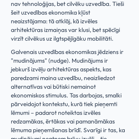
nav tehnoloģijas, bet cilvēku uzvedība. Tieši
šeit uzvedības ekonomika kļūst
neaizstājama: tā atklāj, kā izvēles
arhitektūras izmaiņas var klusi, bet spēcīgi
virzīt cilvēkus uz ilgtspējīgāku mobilitāti.
Galvenais uzvedības ekonomikas jēdziens ir
"mudinājums" (nudge). Mudinājums ir
jebkurš izvēļu arhitektūras aspekts, kas
paredzami maina uzvedību, neaizliedzot
alternatīvas vai būtiski nemainot
ekonomiskos stimulus. Tas darbojas, smalki
pārveidojot kontekstu, kurā tiek pieņemti
lēmumi – padarot noteiktas izvēles
redzamākas, ērtākas vai pamanāmākas
lēmuma pieņemšanas brīdī. Svarīgi ir tas, ka
mudinājumi neatņem brīvu izvēli – tie