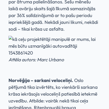
par ātruma palielināšanos. Sešu mēnešu
laikā avāriju skaits šajā līkumā samazinājās
par 36% salīdzinājumā ar to pašu periodu
iepriekšējā gadā. Nekādi jauni likumi, nekādi
sodi – tikai krāsa uz asfalta.
Attēla autors: Marc Urbano
Norvēģija – sarkani veloceliņi.
Oslo
pētījumā tika izvērtēts, ko vienkārši sarkana
krāsa iekrāsojis veloceliņš patiesībā ietekmē
uzvedību. Atbilde: vairāk nekā tikai ceļa
iezīmēšana. Riteņbraucēji brauca