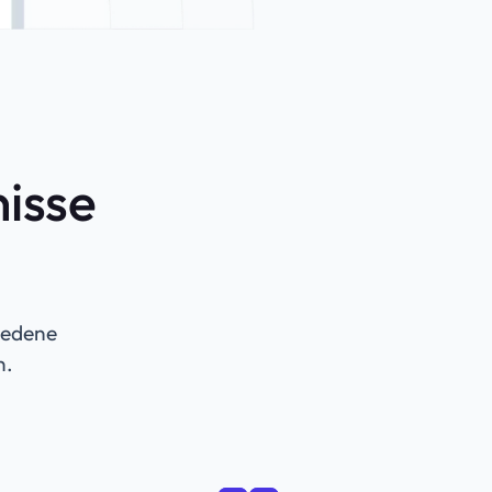
nisse
iedene
n.