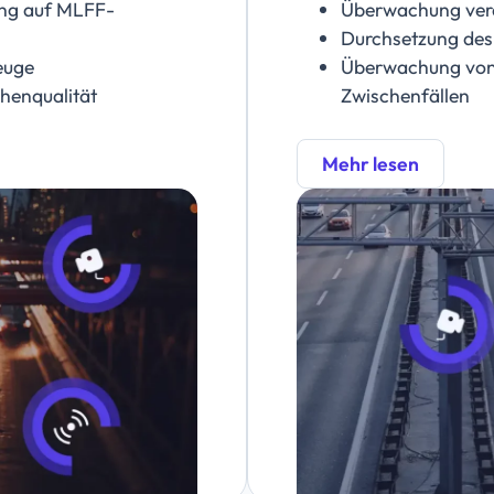
ng auf MLFF-
Überwachung verd
Durchsetzung des
euge
Überwachung von
henqualität
Zwischenfällen
Mehr lesen