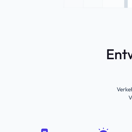
Entw
Verke
V