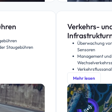
ühren
Verkehrs- un
Infrastrukt
tgebühren
Überwachung von 
der Staugebühren
Sensoren
Management und 
Wechselverkehrss
Verkehrsflussana
Mehr lesen